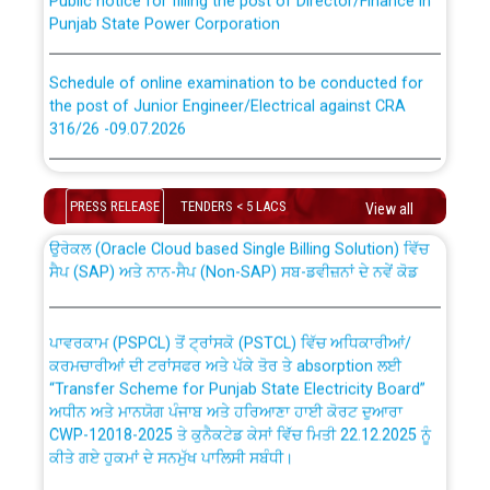
Punjab State Power Corporation
Schedule of online examination to be conducted for
the post of Junior Engineer/Electrical against CRA
316/26 -09.07.2026
CWP-12018 Policy for Transfer and permanent
absorption of officers/officials from PSPCL to PSTCL.
Schedule of online examination to be conducted for
the post of Junior Engineer/Electrical against CRA
PRESS RELEASE
TENDERS < 5 LACS
View all
316/26 -09.07.2026
ਉਰੇਕਲ (Oracle Cloud based Single Billing Solution) ਵਿੱਚ
ਸੈਪ (SAP) ਅਤੇ ਨਾਨ-ਸੈਪ (Non-SAP) ਸਬ-ਡਵੀਜ਼ਨਾਂ ਦੇ ਨਵੇਂ ਕੋਡ
Work of water proofing of roof of 66 kv sub-station
Bahmna under O&M division, PSPCL Patiala
ਪਾਵਰਕਾਮ (PSPCL) ਤੋਂ ਟ੍ਰਾਂਸਕੋ (PSTCL) ਵਿੱਚ ਅਧਿਕਾਰੀਆਂ/
ਕਰਮਚਾਰੀਆਂ ਦੀ ਟਰਾਂਸਫਰ ਅਤੇ ਪੱਕੇ ਤੋਰ ਤੇ absorption ਲਈ
Public Notice regarding Renovation Work to be carried
“Transfer Scheme for Punjab State Electricity Board”
out by PSPCL
ਅਧੀਨ ਅਤੇ ਮਾਨਯੋਗ ਪੰਜਾਬ ਅਤੇ ਹਰਿਆਣਾ ਹਾਈ ਕੋਰਟ ਦੁਆਰਾ
CWP-12018-2025 ਤੇ ਕੁਨੈਕਟੇਡ ਕੇਸਾਂ ਵਿੱਚ ਮਿਤੀ 22.12.2025 ਨੂੰ
Plinth Area Rates Year 2026-27 For Residential and
ਕੀਤੇ ਗਏ ਹੁਕਮਾਂ ਦੇ ਸਨਮੁੱਖ ਪਾਲਿਸੀ ਸਬੰਧੀ।
Non-Residential Buildings.