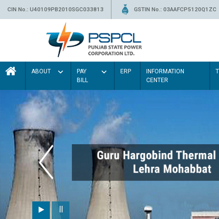
CIN No.: U40109PB2010SGC033813
GSTIN No.: 03AAFCP5120Q1ZC
ABOUT
PAY
ERP
INFORMATION
BILL
CENTER