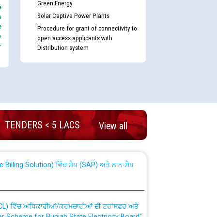
Green Energy
e
Solar Captive Power Plants
s
e
Procedure for grant of connectivity to
e
open access applicants with
-
Distribution system
nd permanent absorption of officers/officials
TENDERS < 5 LACS
View all
Billing Solution) ਵਿੱਚ ਸੈਪ (SAP) ਅਤੇ ਨਾਨ-ਸੈਪ
TCL) ਵਿੱਚ ਅਧਿਕਾਰੀਆਂ/ਕਰਮਚਾਰੀਆਂ ਦੀ ਟਰਾਂਸਫਰ ਅਤੇ
fer Scheme for Punjab State Electricity Board”
ਣਾ ਹਾਈ ਕੋਰਟ ਦੁਆਰਾ CWP-12018-2025 ਤੇ ਕੁਨੈਕਟੇਡ